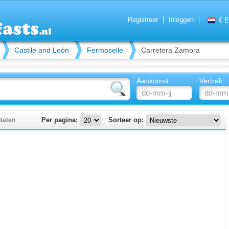
Registreer
Inloggen
€ 
Castile and León
Fermoselle
Carretera Zamora
Aankomst
Vertrek
ltaten
Per pagina:
Sorteer op: