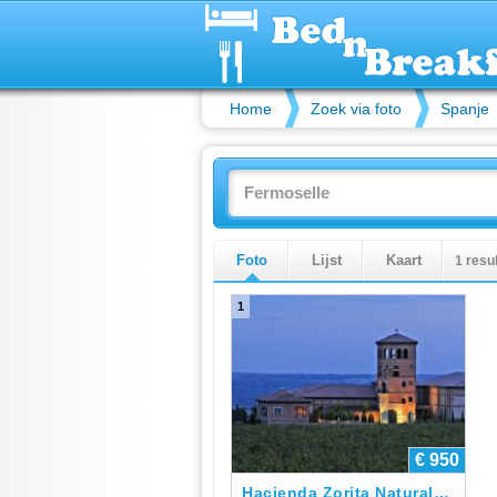
Home
Zoek via foto
Spanje
Foto
Lijst
Kaart
1 resu
1
€ 950
Hacienda Zorita Natural Reserve