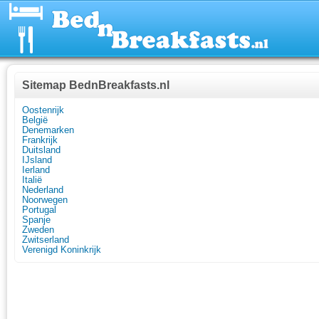
Sitemap BednBreakfasts.nl
Oostenrijk
België
Denemarken
Frankrijk
Duitsland
IJsland
Ierland
Italië
Nederland
Noorwegen
Portugal
Spanje
Zweden
Zwitserland
Verenigd Koninkrijk